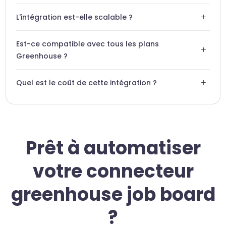
Le tableau de bord Swiftask vous alerte immédiatement et
+
L'intégration est-elle scalable ?
propose des outils de débogage simples.
Absolument. Swiftask gère un volume élevé de
Est-ce compatible avec tous les plans
candidatures sans ralentir vos processus.
+
Greenhouse ?
Le connecteur nécessite un accès API standard,
+
Quel est le coût de cette intégration ?
disponible sur la majorité des plans Greenhouse.
L'intégration est incluse dans nos abonnements
professionnels sans surcoût caché.
Prêt à automatiser
votre connecteur
greenhouse job board
?