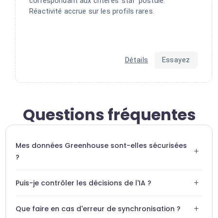
correspondant aux critères 'star' postule.
Réactivité accrue sur les profils rares.
Détails
Essayez
Questions fréquentes
Mes données Greenhouse sont-elles sécurisées
+
?
Swiftask utilise des protocoles de chiffrement conformes
+
Puis-je contrôler les décisions de l'IA ?
aux standards de l'industrie pour garantir la confidentialité
des données RH.
Oui, vous gardez la main sur tous les flux. L'IA agit comme
+
Que faire en cas d'erreur de synchronisation ?
un assistant qui propose, et vous validez.