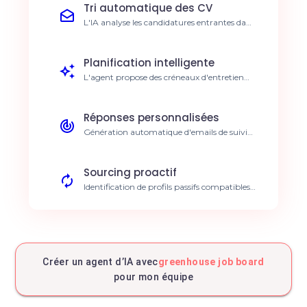
Tri automatique des CV
L'IA analyse les candidatures entrantes dans
Greenhouse par rapport aux fiches de poste.
Réduction de 70% du temps de screening.
Planification intelligente
L'agent propose des créneaux d'entretien
basés sur les disponibilités des recruteurs.
Accélération du cycle de recrutement.
Réponses personnalisées
Génération automatique d'emails de suivi
adaptés au stade du candidat. Amélioration
de l'expérience candidat.
Sourcing proactif
Identification de profils passifs compatibles
avec vos offres actives. Augmentation du
pipeline qualifié.
Reporting RH automatisé
Synthèse hebdomadaire des métriques clés
de recrutement directement dans votre
Créer un agent d’IA avec
greenhouse job board
messagerie. Visibilité en temps réel sur les
pour mon équipe
KPIs.
Validation des pré-requis
Vérification automatisée des compétences