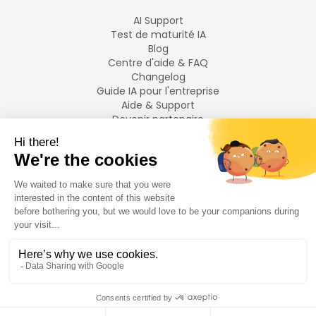
AI Support
Test de maturité IA
Blog
Centre d'aide & FAQ
Changelog
Guide IA pour l'entreprise
Aide & Support
Devenir partenaire
Mentions légales
LANGUES
Français
English
©
2026
Swiftask.
Tous droits réservés.