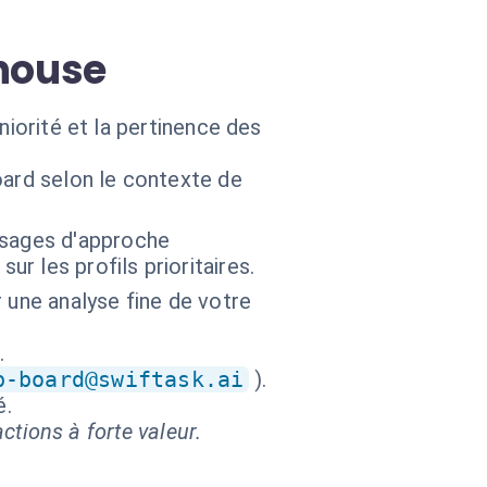
nhouse
niorité et la pertinence des
ard selon le contexte de
ssages d'approche
r les profils prioritaires.
 une analyse fine de votre
.
b-board@swiftask.ai
).
é.
ctions à forte valeur.