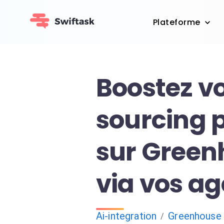
Plateforme
Boostez v
sourcing p
sur Green
via vos ag
Ai-integration
Greenhouse
/