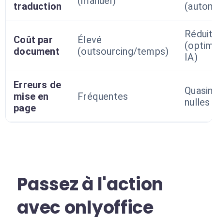
(manuel)
traduction
(autom
Réduit
Coût par
Élevé
(optimi
document
(outsourcing/temps)
IA)
Erreurs de
Quasim
mise en
Fréquentes
nulles
page
Passez à l'action
avec onlyoffice