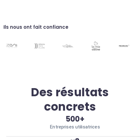
Gestion des SLAs
Alertes préventives pour éviter tout
dépassement des délais de résolution.
Respect strict des engagements clients.
Analyse des tendances
Ils nous ont fait confiance
Rapports IA sur les causes racines
récurrentes identifiées dans vos tickets.
Décisions basées sur des données réelles.
Des résultats
concrets
500+
Entreprises utilisatrices