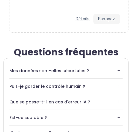
Détails
Essayez
Questions fréquentes
+
Mes données sont-elles sécurisées ?
Oui, Swiftask utilise un chiffrement de bout en bout et
+
Puis-je garder le contrôle humain ?
respecte les normes RGPD les plus strictes.
Absolument. Vous pouvez configurer l'IA en mode
+
Que se passe-t-il en cas d'erreur IA ?
'validation humaine' avant toute action dans Freshservice.
Le système est conçu avec des garde-fous. En cas de
+
Est-ce scalable ?
faible confiance, l'IA transfère automatiquement le ticket à
un humain.
Swiftask est conçu pour traiter des milliers de tickets par