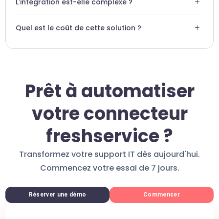
+
L'intégration est-elle complexe ?
jour, s'adaptant à la croissance de votre entreprise.
Non, l'intégration se fait via API sans écrire une seule ligne
+
Quel est le coût de cette solution ?
de code.
Nous proposons des tarifs transparents adaptés à votre
volume de tickets. Contactez-nous pour un devis.
Prêt à automatiser
votre connecteur
freshservice ?
Transformez votre support IT dès aujourd'hui.
Commencez votre essai de 7 jours.
Réserver une démo
Commencer