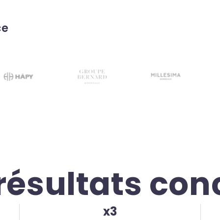
ce
résultats con
x3