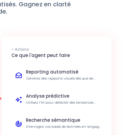
tisés. Gagnez en clarté
de.
⚡ Actions
Ce que l'agent peut faire
Reporting automatisé
Générez des rapports visuels dès que de
nouvelles données arrivent. Réduction de
10h par semaine sur le reporting.
Analyse prédictive
Utilisez l'IA pour détecter des tendances
dans vos datasets Columns Ai. Anticipation
des fluctuations de marché.
Recherche sémantique
Interrogez vos bases de données en langage
naturel. Accès immédiat aux KPIs clés.