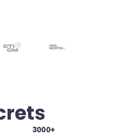
crets
3000+