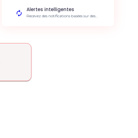
Alertes intelligentes
Recevez des notifications basées sur des
anomalies de données. Réaction proactive
aux incidents.
Nettoyage de données
L'IA identifie et corrige les incohérences de
vos datasets. Qualité de données accrue de
40%.
Partage dynamique
e
Diffusez automatiquement les insights aux
parties prenantes. Meilleure collaboration
inter-équipes.
Agrégation multi-sources
Fusionnez vos données Columns Ai avec
d'autres sources. Vue 360° de votre activité.
Dashboarding IA
Création automatique de vues adaptées aux
besoins métier. Visualisation optimisée des
résultats.