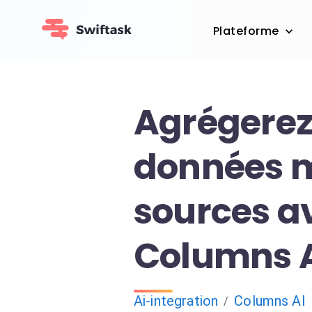
Plateforme
Agrégerez
données m
sources a
Columns Ai
Ai-integration
Columns AI
/