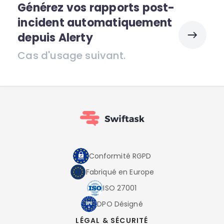
Générez vos rapports post-
incident automatiquement
depuis Alerty
Cas d'usage suivant.
Conformité RGPD
Fabriqué en Europe
ISO 27001
DPO Désigné
LÉGAL & SÉCURITÉ