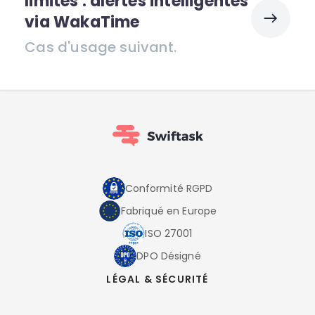
limites : alertes intelligentes
via WakaTime
Cas d'usage suivant.
Conformité RGPD
Fabriqué en Europe
ISO 27001
DPO Désigné
LÉGAL & SÉCURITÉ