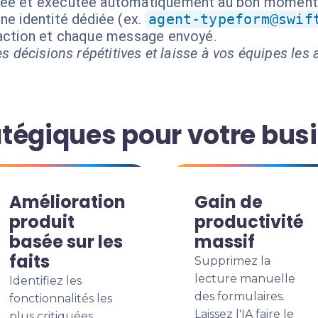
isée et exécutée automatiquement au bon moment
ne identité dédiée (ex.
agent-typeform@swif
 action et chaque message envoyé.
s décisions répétitives et laisse à vos équipes les a
tégiques pour votre bus
Amélioration
Gain de
produit
productivité
basée sur les
massif
faits
Supprimez la
lecture manuelle
Identifiez les
des formulaires.
fonctionnalités les
Laissez l'IA faire le
plus critiquées