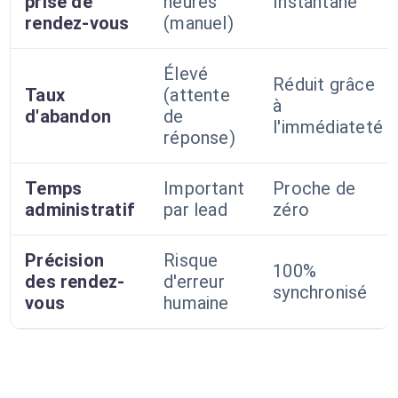
prise de
heures
Instantané
rendez-vous
(manuel)
Élevé
Réduit grâce
Taux
(attente
à
d'abandon
de
l'immédiateté
réponse)
Temps
Important
Proche de
administratif
par lead
zéro
Précision
Risque
100%
des rendez-
d'erreur
synchronisé
vous
humaine