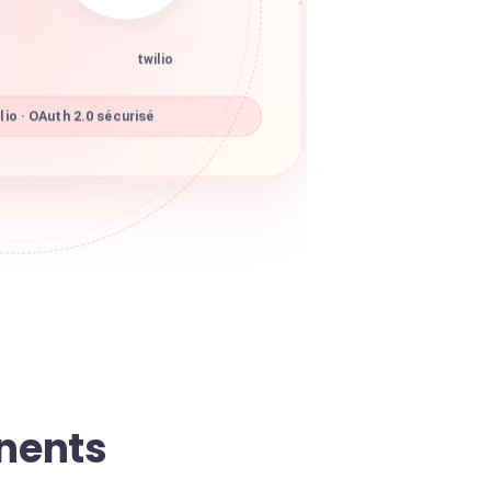
twilio
io · OAuth 2.0 sécurisé
inents