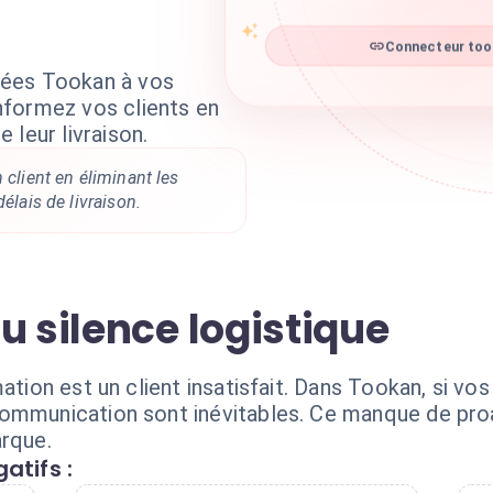
Connecteur took
nées Tookan à vos
formez vos clients en
 leur livraison.
 client en éliminant les
délais de livraison.
u silence logistique
ation est un client insatisfait. Dans Tookan, si vo
ommunication sont inévitables. Ce manque de proa
arque.
atifs :