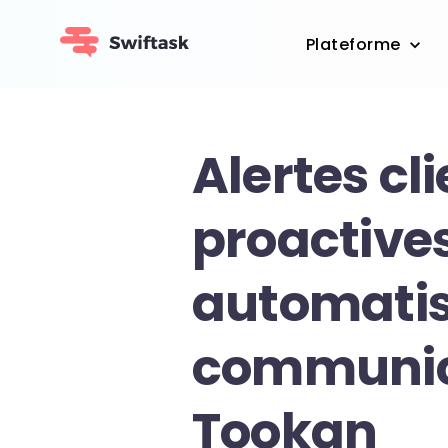
Plateforme
Alertes cl
proactives
automatis
communic
Tookan