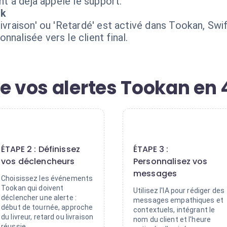
ent a déjà appelé le support.
sk
livraison' ou 'Retardé' est activé dans Tookan, Sw
nalisée vers le client final.
e vos alertes Tookan en 
2
3
ÉTAPE 2 : Définissez
ÉTAPE 3 :
vos déclencheurs
Personnalisez vos
messages
Choisissez les événements
Tookan qui doivent
Utilisez l'IA pour rédiger des
déclencher une alerte :
messages empathiques et
début de tournée, approche
contextuels, intégrant le
du livreur, retard ou livraison
nom du client et l'heure
réussie.