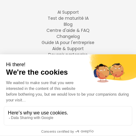
AI Support
Test de maturité IA
Blog
Centre d'aide & FAQ
Changelog
Guide IA pour l'entreprise
Aide & Support
Devenir partenaire
Mentions légales
LANGUES
Français
English
©
2026
Swiftask.
Tous droits réservés.