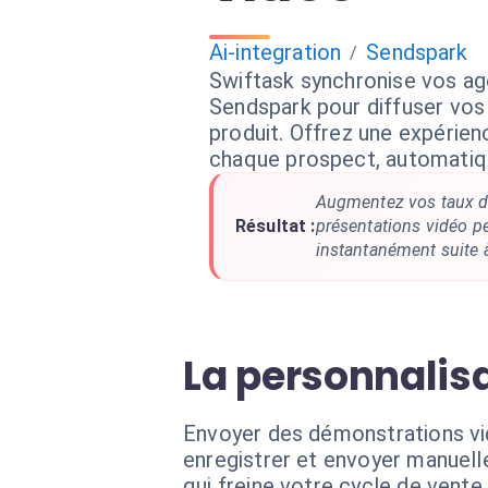
Ai-integration
Sendspark
/
Swiftask synchronise vos ag
Sendspark pour diffuser vo
produit. Offrez une expérie
chaque prospect, automati
Augmentez vos taux d
Résultat :
présentations vidéo p
instantanément suite à
La personnalisa
Envoyer des démonstrations vid
enregistrer et envoyer manuel
qui freine votre cycle de vente.