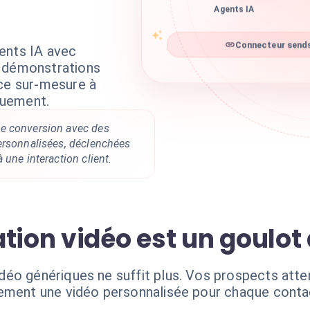
Agents IA
ents IA avec
Connecteur sends
s démonstrations
nce sur-mesure à
quement.
e conversion avec des
ersonnalisées, déclenchées
 une interaction client.
tion vidéo est un goulot
éo génériques ne suffit plus. Vos prospects atte
lement une vidéo personnalisée pour chaque cont