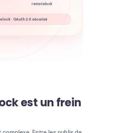
remotelock
lock · OAuth 2.0 sécurisé
ck est un frein
complexe. Entre les oublis de