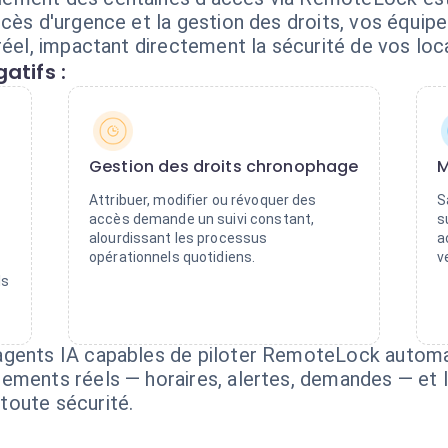
ccès d'urgence et la gestion des droits, vos équip
réel, impactant directement la sécurité de vos loc
atifs :
Gestion des droits chronophage
M
Attribuer, modifier ou révoquer des
S
accès demande un suivi constant,
s
alourdissant les processus
a
opérationnels quotidiens.
v
ls
agents IA capables de piloter RemoteLock autom
ements réels — horaires, alertes, demandes — et l
toute sécurité.