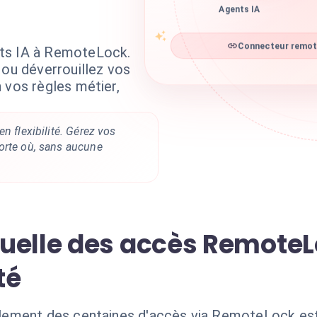
Agents IA
ts IA à RemoteLock.
Connecteur remote
 ou déverrouillez vos
 vos règles métier,
n flexibilité. Gérez vos
orte où, sans aucune
uelle des accès RemoteLo
té
ement des centaines d'accès via RemoteLock est 