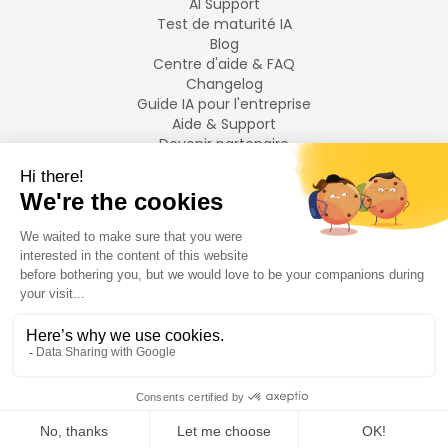
AI Support
Test de maturité IA
Blog
Centre d'aide & FAQ
Changelog
Guide IA pour l'entreprise
Aide & Support
Devenir partenaire
Mentions légales
LANGUES
Français
English
©
2026
Swiftask.
Tous droits réservés.