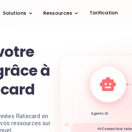
Tarification
Solutions
Ressources
votre
grâce à
tecard
nnées Ratecard en
Agents IA
 vos ressources sur
nuel.
Connecteur ratec