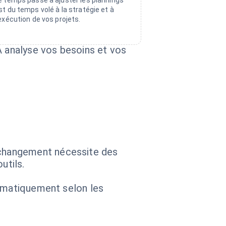
e temps passé à ajuster les plannings
st du temps volé à la stratégie et à
'exécution de vos projets.
A analyse vos besoins et vos
 changement nécessite des
utils.
tomatiquement selon les