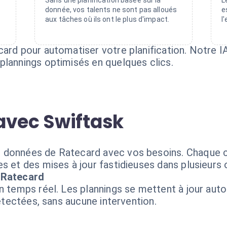
Sans une planification basée sur la
L
donnée, vos talents ne sont pas alloués
e
aux tâches où ils ont le plus d'impact.
l
card pour automatiser votre planification. Notre I
plannings optimisés en quelques clics.
avec Swiftask
s données de Ratecard avec vos besoins. Chaque
s et des mises à jour fastidieuses dans plusieurs o
+ Ratecard
en temps réel. Les plannings se mettent à jour au
détectées, sans aucune intervention.