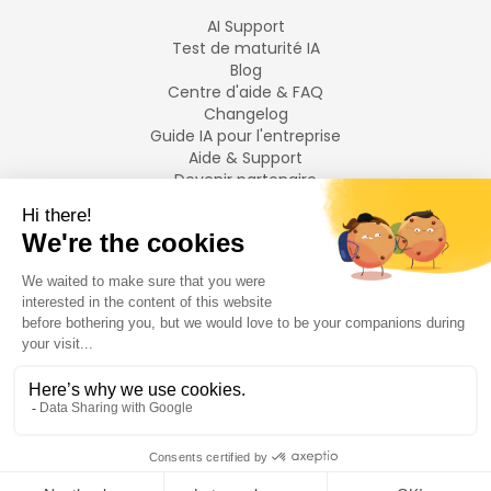
AI Support
Test de maturité IA
Blog
Centre d'aide & FAQ
Changelog
Guide IA pour l'entreprise
Aide & Support
Devenir partenaire
Mentions légales
LANGUES
Français
English
©
2026
Swiftask.
Tous droits réservés.