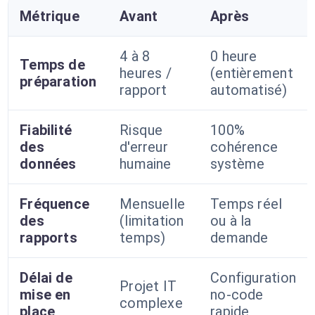
Métrique
Avant
Après
4 à 8
0 heure
Temps de
heures /
(entièrement
préparation
rapport
automatisé)
Fiabilité
Risque
100%
des
d'erreur
cohérence
données
humaine
système
Fréquence
Mensuelle
Temps réel
des
(limitation
ou à la
rapports
temps)
demande
Délai de
Configuration
Projet IT
mise en
no-code
complexe
place
rapide