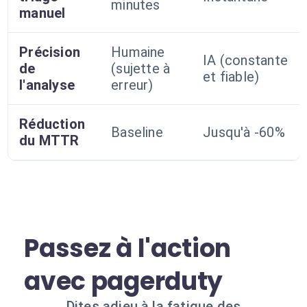
minutes
manuel
Précision
Humaine
IA (constante
de
(sujette à
et fiable)
l'analyse
erreur)
Réduction
Baseline
Jusqu'à -60%
du MTTR
Passez à l'action
avec pagerduty
Dites adieu à la fatigue des