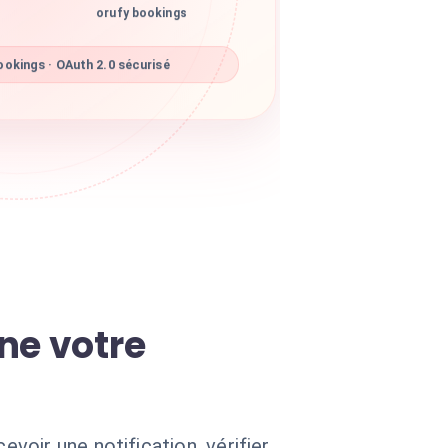
orufy bookings
okings · OAuth 2.0 sécurisé
ne votre
oir une notification, vérifier