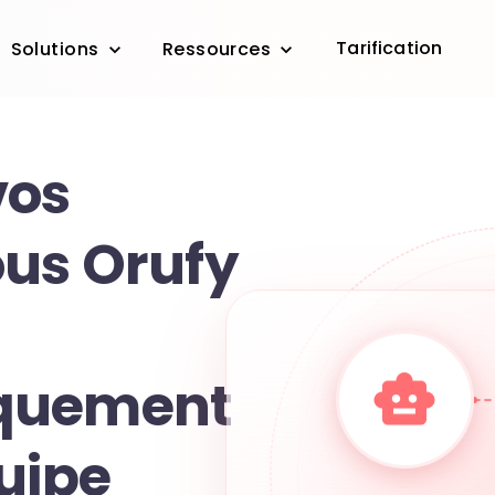
Tarification
Solutions
Ressources
vos
us Orufy
quement
uipe