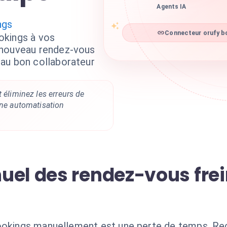
Agents IA
ngs
okings à vos
Connecteur orufy bo
 nouveau rendez-vous
au bon collaborateur
t éliminez les erreurs de
une automatisation
uel des rendez-vous frei
ookings manuellement est une perte de temps. Recev