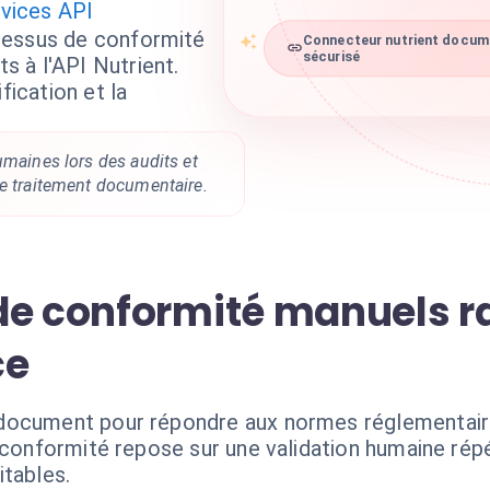
vices API
cessus de conformité
Connecteur nutrient docume
 à l'API Nutrient.
sécurisé
fication et la
umaines lors des audits et
de traitement documentaire.
de conformité manuels r
ce
 document pour répondre aux normes réglementair
 conformité repose sur une validation humaine répé
itables.