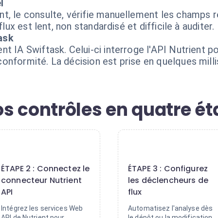
l
t, le consulte, vérifie manuellement les champs re
flux est lent, non standardisé et difficile à auditer.
ask
 IA Swiftask. Celui-ci interroge l'API Nutrient pou
onformité. La décision est prise en quelques mill
s contrôles en quatre é
2
3
ÉTAPE 2 : Connectez le
ÉTAPE 3 : Configurez
connecteur Nutrient
les déclencheurs de
API
flux
Intégrez les services Web
Automatisez l'analyse dès
API de Nutrient pour
le dépôt ou la modification