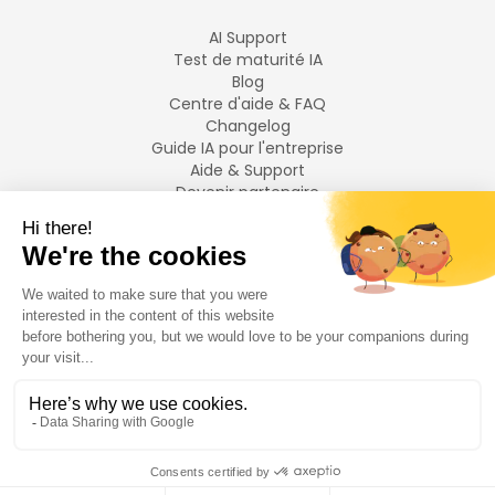
AI Support
Test de maturité IA
Blog
Centre d'aide & FAQ
Changelog
Guide IA pour l'entreprise
Aide & Support
Devenir partenaire
Mentions légales
LANGUES
Français
English
©
2026
Swiftask.
Tous droits réservés.