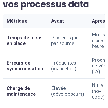
vos processus data
Métrique
Avant
Après
Moins
Temps de mise
Plusieurs jours
d'une
en place
par source
heure
Proche
Erreurs de
Fréquentes
de zér
synchronisation
(manuelles)
(IA)
Nulle
Charge de
Élevée
(no-
maintenance
(développeurs)
code)