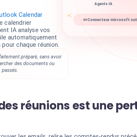
Agents IA
utlook Calendar
e calendrier
Connecteur microsoft outl
ent IA analyse vos
pile automatiquement
s pour chaque réunion.
faitement préparé, sans avoir
hercher des documents ou
 passés.
 des réunions est une pe
trouver les emails, relire les comptes-rendus précé