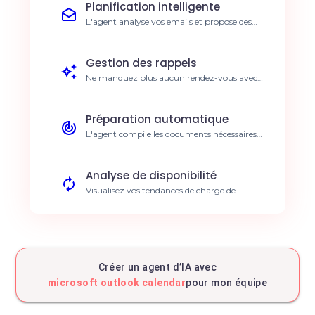
Planification intelligente
L'agent analyse vos emails et propose des
créneaux de réunion optimisés. Gain de
5h/semaine
Gestion des rappels
Ne manquez plus aucun rendez-vous avec
des rappels contextuels préparés par l'IA. 0
rendez-vous manqué
Préparation automatique
L'agent compile les documents nécessaires
avant chaque réunion Outlook. Réunions
plus efficaces
Analyse de disponibilité
Visualisez vos tendances de charge de
travail sur la semaine. Meilleur équilibre
travail-vie
Coordination d'équipe
L'agent synchronise les agendas de vos
collaborateurs pour trouver des créneaux
Créer un agent d’IA avec
communs. Réduction des allers-retours
microsoft outlook calendar
pour mon équipe
Suivi des tâches
Transformez automatiquement les