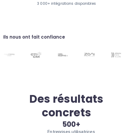
éléments d'action des réunions en tâches
3 000+ intégrations disponibles
Swiftask. Exécution rapide
Synchronisation multi-outils
Gardez votre calendrier Outlook à jour avec
vos projets dans d'autres outils. Sources de
vérité uniques
Gestion des conflits
Ils nous ont fait confiance
L'agent détecte et propose des solutions aux
chevauchements de rendez-vous. Agenda
sans erreur
Des résultats
concrets
500+
Entreprises utilisatrices