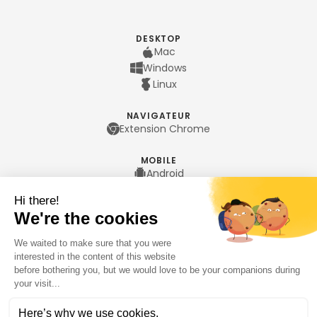
DESKTOP
Mac
Windows
Linux
NAVIGATEUR
Extension Chrome
MOBILE
Android
iPhone
LANGUES
Français
English