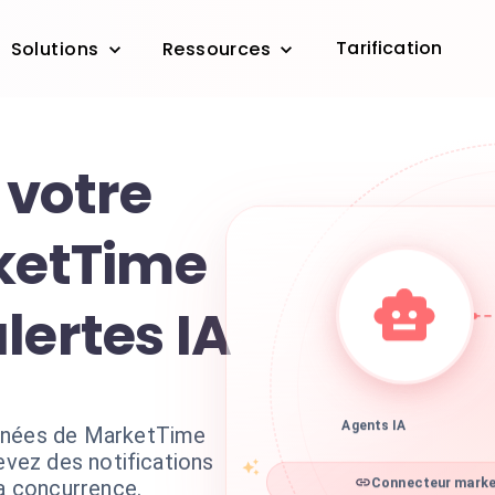
Tarification
Solutions
Ressources
 votre
rketTime
lertes IA
nnées de MarketTime
Agents IA
evez des notifications
la concurrence.
Connecteur market