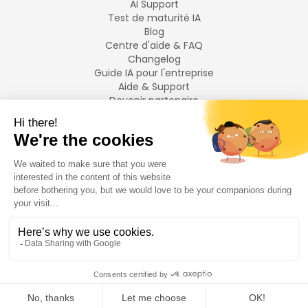
AI Support
Test de maturité IA
Blog
Centre d'aide & FAQ
Changelog
Guide IA pour l'entreprise
Aide & Support
Devenir partenaire
Mentions légales
LANGUES
Français
English
©
2026
Swiftask.
Tous droits réservés.