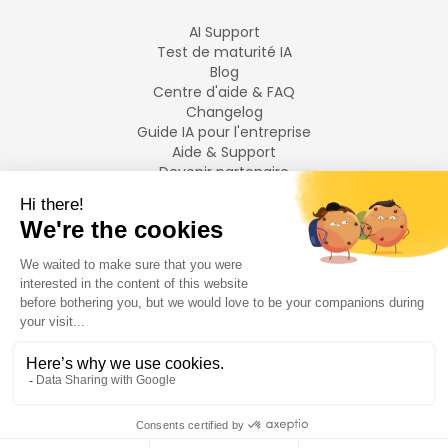
AI Support
Test de maturité IA
Blog
Centre d'aide & FAQ
Changelog
Guide IA pour l'entreprise
Aide & Support
Devenir partenaire
Mentions légales
LANGUES
Français
English
©
2026
Swiftask.
Tous droits réservés.