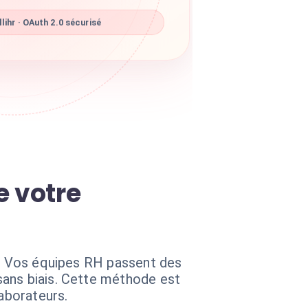
lihr · OAuth 2.0 sécurisé
e votre
xe. Vos équipes RH passent des
sans biais. Cette méthode est
laborateurs.