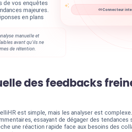
es de vos enquêtes
tendances majeures.
Connecteur intel
éponses en plans
nalyse manuelle et
faibles avant qu'ils ne
mes de rétention.
elle des feedbacks frein
ntelliHR est simple, mais les analyser est comple
commentaires, essayant de dégager des tendances 
pêche une réaction rapide face aux besoins des col