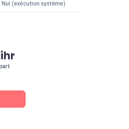
Nul (exécution système)
ihr
part
r