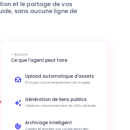
ation et le partage de vos
luide, sans aucune ligne de
⚡ Actions
Ce que l'agent peut faire
Upload automatique d'assets
Envoyez automatiquement les images
générées par vos outils vers ImgBB pour un
stockage centralisé. Réduisez le temps de
gestion des fichiers de 5h/semaine.
Génération de liens publics
Obtenez instantanément les URLs directes
de vos images pour les intégrer à vos
rapports ou newsletters. Accélérez la
création de contenu de 30%.
Archivage intelligent
Classez et stockez vos visuels selon des