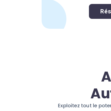
Rés
A
Au
Exploitez tout le po