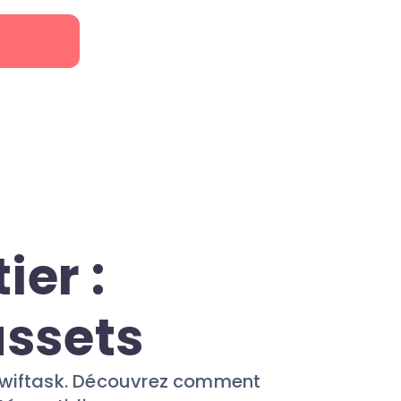
r
ier :
assets
à Swiftask. Découvrez comment