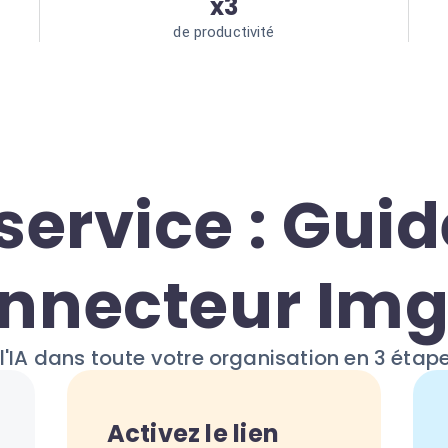
x3
de productivité
service : Guid
nnecteur Im
l'IA dans toute votre organisation en 3 étap
Activez le lien