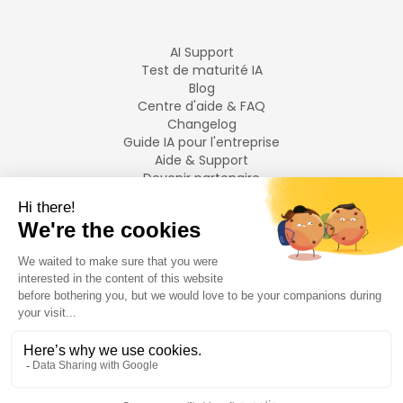
AI Support
Test de maturité IA
Blog
Centre d'aide & FAQ
Changelog
Guide IA pour l'entreprise
Aide & Support
Devenir partenaire
Mentions légales
LANGUES
Français
English
©
2026
Swiftask.
Tous droits réservés.