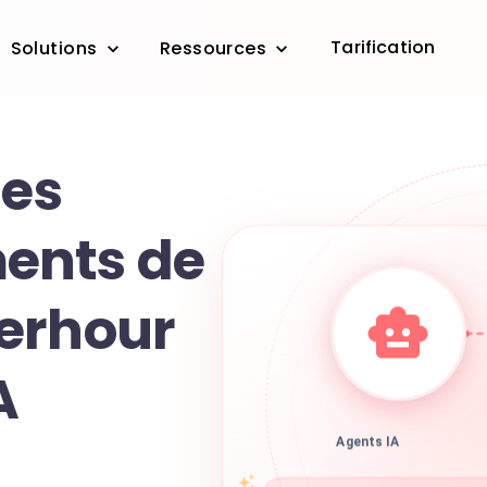
Tarification
Solutions
Ressources
les
ents de
erhour
A
Agents IA