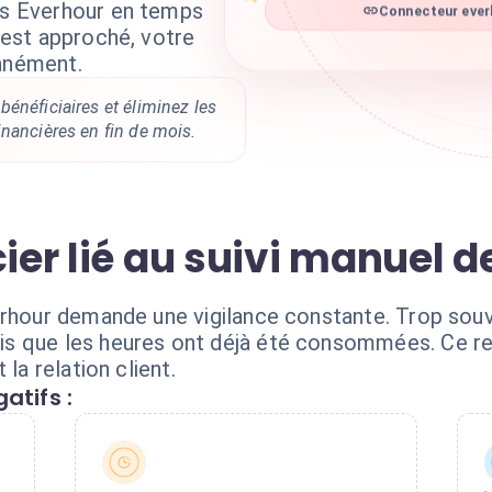
ets Everhour en temps
Connecteur everh
e est approché, votre
tanément.
énéficiaires et éliminez les
nancières en fin de mois.
cier lié au suivi manuel 
erhour demande une vigilance constante. Trop sou
s que les heures ont déjà été consommées. Ce re
la relation client.
atifs :