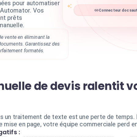
nées pour automatiser
csAutomator. Vos
Connecteur docsaut
nt prêts
manuelle.
de vente en éliminant la
documents. Garantissez des
arfaitement formatés.
uelle de devis ralentit v
s un traitement de texte est une perte de temps. En
 de mise en page, votre équipe commerciale perd en
atifs :