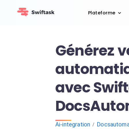
Plateforme
Générez v
automati
avec Swift
DocsAuto
Ai-integration
Docsautoma
/