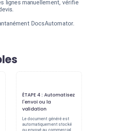
s lignes manuellement, vérifie
devis.
stantanément DocsAutomator.
ples
4
ÉTAPE 4 : Automatisez
l'envoi ou la
validation
Le document généré est
automatiquement stocké
ou envoyé au commercial