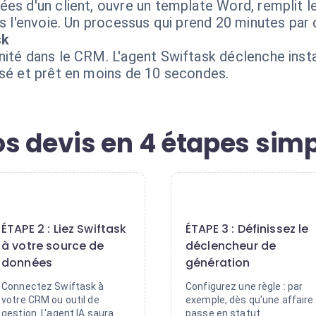
es d'un client, ouvre un template Word, remplit le
is l'envoie. Un processus qui prend 20 minutes par 
sk
unité dans le CRM. L'agent Swiftask déclenche in
isé et prêt en moins de 10 secondes.
s devis en 4 étapes sim
2
3
ÉTAPE 2 : Liez Swiftask
ÉTAPE 3 : Définissez le
à votre source de
déclencheur de
données
génération
Connectez Swiftask à
Configurez une règle : par
votre CRM ou outil de
exemple, dès qu'une affaire
gestion. L'agent IA saura
passe en statut