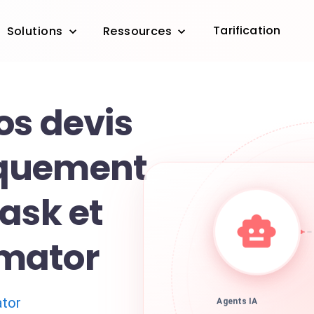
Tarification
Solutions
Ressources
os devis
quement
ask et
mator
tor
Agents IA