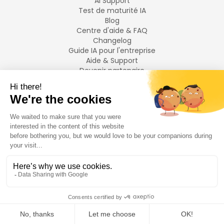
AI Support
Test de maturité IA
Blog
Centre d'aide & FAQ
Changelog
Guide IA pour l'entreprise
Aide & Support
Devenir partenaire
Mentions légales
LANGUES
Français
English
©
2026
Swiftask.
Tous droits réservés.