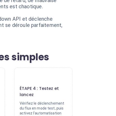
ue de retard, de mauvaise
ents est chaotique.
tdown API et déclenche
t se déroule parfaitement,
es simples
4
ÉTAPE 4 : Testez et
lancez
Vérifiez le déclenchement
du flux en mode test, puis
activez l'automatisation