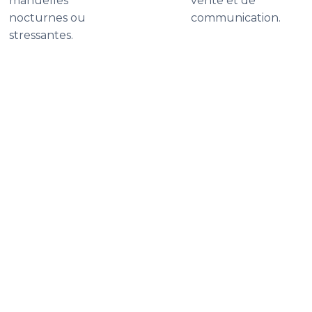
manuelles
vente et de
nocturnes ou
communication.
stressantes.