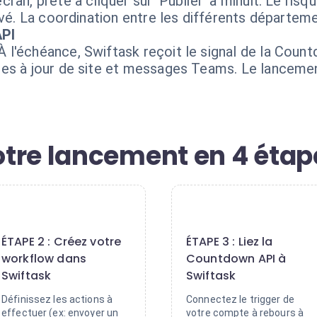
ran, prête à cliquer sur 'Publier' à minuit. Le risq
evé. La coordination entre les différents départem
API
l'échéance, Swiftask reçoit le signal de la Coun
es à jour de site et messages Teams. Le lancemen
tre lancement en 4 étap
2
3
ÉTAPE 2 : Créez votre
ÉTAPE 3 : Liez la
workflow dans
Countdown API à
Swiftask
Swiftask
Définissez les actions à
Connectez le trigger de
effectuer (ex: envoyer un
votre compte à rebours à