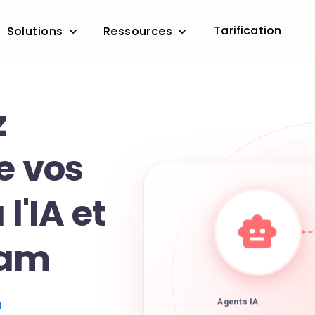
Tarification
Solutions
Ressources
z
de vos
 l'IA et
eam
m
Agents IA