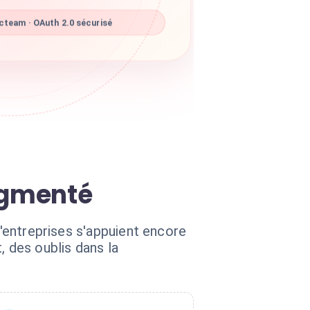
team · OAuth 2.0 sécurisé
agmenté
d'entreprises s'appuient encore
 des oublis dans la