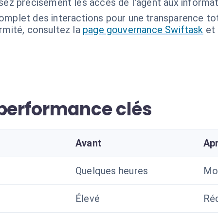
ssez précisément les accès de l'agent aux inform
omplet des interactions pour une transparence tota
ormité, consultez la
page gouvernance Swiftask
et
 performance clés
Avant
Ap
Quelques heures
Mo
Élevé
Réd