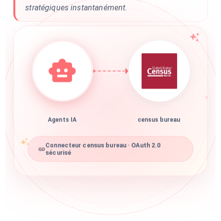
stratégiques instantanément.
Agents IA
census bureau
Connecteur census bureau · OAuth 2.0
sécurisé