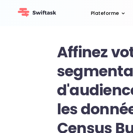
Plateforme
Affinez vo
segmenta
d'audienc
les donné
Census B