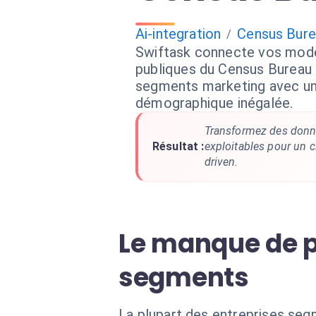
Ai-integration
Census Bure
/
Swiftask connecte vos modè
publiques du Census Bureau 
segments marketing avec un
démographique inégalée.
Transformez des donné
Résultat :
exploitables pour un c
driven.
Le manque de 
segments
La plupart des entreprises se