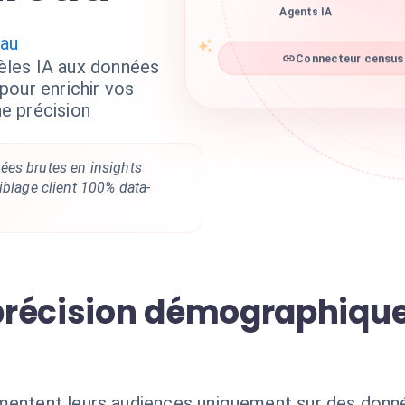
Agents IA
au
les IA aux données
Connecteur census 
pour enrichir vos
e précision
es brutes en insights
iblage client 100% data-
précision démographique
gmentent leurs audiences uniquement sur des do