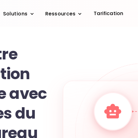
Tarification
Solutions
Ressources
tre
tion
e avec
es du
ureau