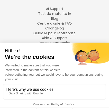
AI Support
Test de maturité IA
Blog
Centre d'aide & FAQ
Changelog
Guide IA pour l'entreprise
Aide & Support
Devenir partenaire
Mentions légales
LANGUES
Français
English
©
2026
Swiftask.
Tous droits réservés.