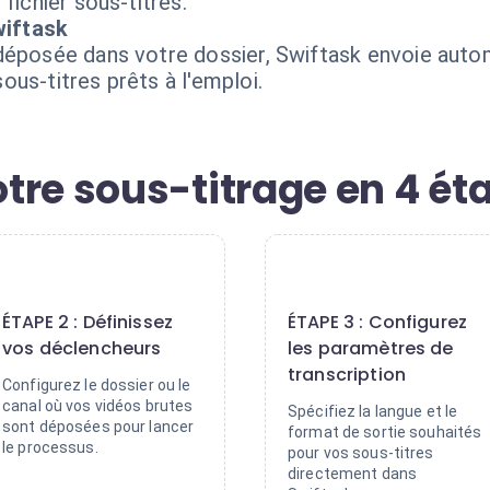
fichier sous-titres.
iftask
déposée dans votre dossier, Swiftask envoie autom
us-titres prêts à l'emploi.
tre sous-titrage en 4 ét
2
3
ÉTAPE 2 : Définissez
ÉTAPE 3 : Configurez
vos déclencheurs
les paramètres de
transcription
Configurez le dossier ou le
canal où vos vidéos brutes
Spécifiez la langue et le
sont déposées pour lancer
format de sortie souhaités
le processus.
pour vos sous-titres
directement dans