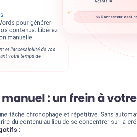
Agents IA
ds
Connecteur casting
Words pour générer
vos contenus. Libérez
ion manuelle.
 et l'accessibilité de vos
sant votre temps de
 manuel : un frein à votr
 une tâche chronophage et répétitive. Sans automat
ire du contenu au lieu de se concentrer sur la cré
atifs :