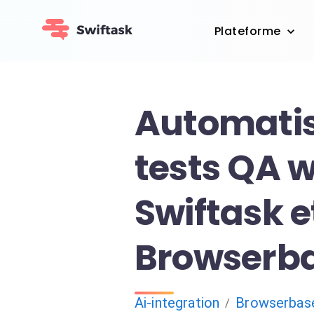
Plateforme
Automatis
tests QA 
Swiftask e
Browserb
Ai-integration
Browserbas
/