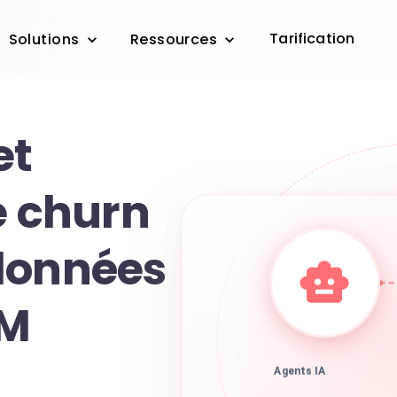
Tarification
Solutions
Ressources
et
e churn
données
RM
Agents IA