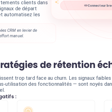
rtements clients dans
Connecteur bree
signaux de départ
 et automatisez les
ées CRM en levier de
 effort manuel.
tratégies de rétention é
issent trop tard face au churn. Les signaux faible
us-utilisation des fonctionnalités — sont noyés 
el.
atifs :