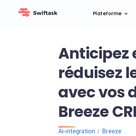
Plateforme
Anticipez 
réduisez l
avec vos 
Breeze C
Ai-integration
Breeze
/