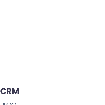
s CRM
 breeze.