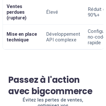
Ventes
Réduit d
perdues
Élevé
90%+
(rupture)
Configur
Mise en place
Développement
no-code
technique
API complexe
rapide
Passez à l'action
avec bigcommerce
Évitez les pertes de ventes,
optimisez vos