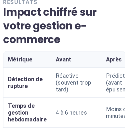
RÉSULTATS
Impact chiffré sur
votre gestion e-
commerce
Métrique
Avant
Après
Réactive
Prédicti
Détection de
(souvent trop
(avant
rupture
tard)
épuisem
Temps de
Moins d
gestion
4 à 6 heures
minutes
hebdomadaire