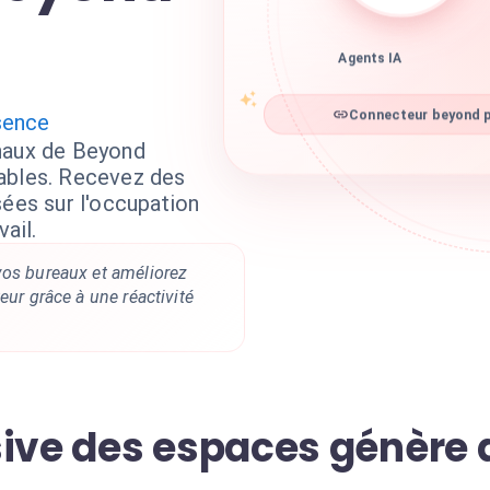
Agents IA
Connecteur beyond p
sence
naux de Beyond
ables. Recevez des
sées sur l'occupation
ail.
vos bureaux et améliorez
eur grâce à une réactivité
sive des espaces génère 