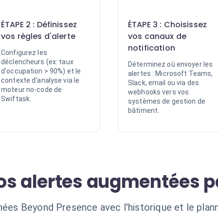
2
3
ÉTAPE 2 : Définissez
ÉTAPE 3 : Choisissez
vos règles d'alerte
vos canaux de
notification
Configurez les
déclencheurs (ex: taux
Déterminez où envoyer les
d'occupation > 90%) et le
alertes : Microsoft Teams,
contexte d'analyse via le
Slack, email ou via des
moteur no-code de
webhooks vers vos
Swiftask.
systèmes de gestion de
bâtiment.
os alertes augmentées pa
nées Beyond Presence avec l'historique et le plann