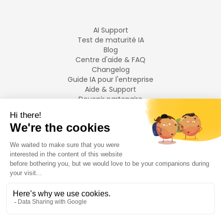
AI Support
Test de maturité IA
Blog
Centre d'aide & FAQ
Changelog
Guide IA pour l'entreprise
Aide & Support
Devenir partenaire
Mentions légales
LANGUES
Français
English
©
2026
Swiftask.
Tous droits réservés.