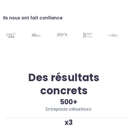
Identifiez les lieux géographiques sur vos
photos de terrain. Gestion de logs optimisée.
Optimisation de miniatures
Ils nous ont fait confiance
Générez des miniatures intelligentes
centrées sur le sujet. Engagement visuel
accru.
Des résultats
concrets
500+
Entreprises utilisatrices
x3