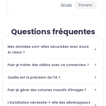
Détails
Essayez
Questions fréquentes
Mes données sont-elles sécurisées avec Azure
+
AI Vision ?
Oui, Swiftask utilise des connexions chiffrées et respecte
+
Puis-je traiter des vidéos avec ce connecteur ?
les normes de sécurité d'Azure pour protéger vos images.
Le connecteur se concentre sur l'analyse d'images fixes,
+
Quelle est la précision de l'IA ?
mais Swiftask peut traiter des captures d'images issues de
vidéos.
Azure AI Vision offre une précision de niveau entreprise,
+
Puis-je gérer des volumes massifs d'images ?
constamment mise à jour par Microsoft.
Absolument, l'infrastructure est conçue pour être
L'installation nécessite-t-elle des développeurs
hautement scalable selon vos besoins.
+