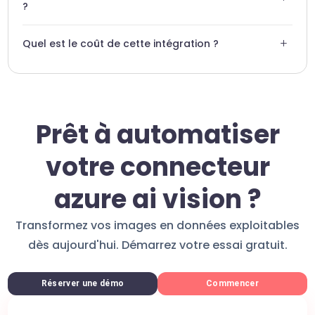
?
Non, l'intégration Swiftask est pensée pour être no-code
+
Quel est le coût de cette intégration ?
et intuitive.
L'utilisation dépend des tarifs de votre abonnement
Swiftask et de votre consommation Azure.
Prêt à automatiser
votre connecteur
azure ai vision ?
Transformez vos images en données exploitables
dès aujourd'hui. Démarrez votre essai gratuit.
Réserver une démo
Commencer