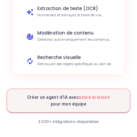
15h/semaine en classement.
Extraction de texte (OCR)
Numérisez et extrayez le texte de vos
documents scannés instantanément.
Erreurs de saisie réduites de 90%.
Modération de contenu
Détectez automatiquement les contenus
inappropriés dans les uploads. Conformité
garantie 24/7.
Recherche visuelle
Retrouvez des objets spécifiques au sein de
vos bases d'images. Recherche 10x plus
rapide.
Analyse de produits
Identifiez les produits sur les photos de vos
catalogues. Inventaire mis à jour en temps
Créer un agent d’IA avec
azure ai vision
réel.
pour mon équipe
Analyse de visages
Détectez les émotions ou traits pour vos
études marketing. Insights clients accélérés.
3 000+ intégrations disponibles
Analyse de paysages