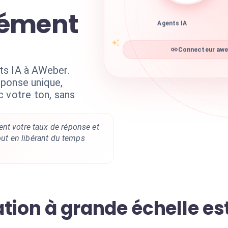
nément
Agents IA
Connecteur aweb
ts IA à AWeber.
éponse unique,
c votre ton, sans
nt votre taux de réponse et
tout en libérant du temps
tion à grande échelle est