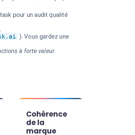
ask pour un audit qualité
.
sk.ai
). Vous gardez une
ctions à forte valeur.
Cohérence
de la
marque