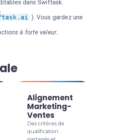
ditables dans Swiftask.
.
ftask.ai
). Vous gardez une
ctions à forte valeur.
ale
Alignement
Marketing-
Ventes
Des critères de
qualification
partagés et