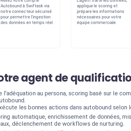
Reliez votre compte
L'agent traite les données,
Autobound à Swiftask via
applique le scoring et
notre connecteur sécurisé
prépare les informations
pour permettre l'ingestion
nécessaires pour votre
des données en temps réel.
équipe commerciale.
tre agent de qualificati
 de l'adéquation au persona, scoring basé sur le 
Autobound.
exécute les bonnes actions dans autobound selon 
ring automatique, enrichissement de données, mise
aux, déclenchement de workflows de nurturing.